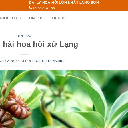
ĐẠI LÝ HOA HỒI LỚN NHẤT LẠNG SƠN
0972.274.155
GIỚI THIỆU
TIN TỨC
LIÊN HỆ
TIN TỨC
 hái hoa hồi xứ Lạng
 VÀO
21/09/2023
BỞI
HOAHOITHUANMINH