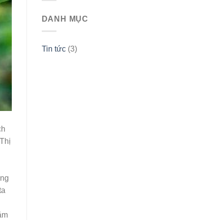
DANH MỤC
Tin tức
(3)
ch
 Thị
úng
ta
hăm