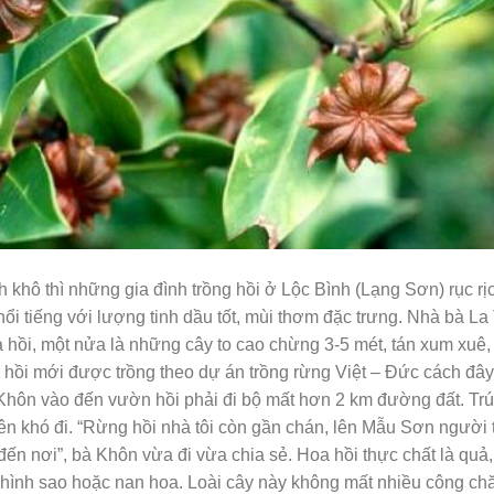
h khô thì những gia đình trồng hồi ở Lộc Bình (Lạng Sơn) rục rị
ổi tiếng với lượng tinh dầu tốt, mùi thơm đặc trưng. Nhà bà La
 hồi, một nửa là những cây to cao chừng 3-5 mét, tán xum xuê,
c hồi mới được trồng theo dự án trồng rừng Việt – Đức cách đây
 Khôn vào đến vườn hồi phải đi bộ mất hơn 2 km đường đất. Tr
ên khó đi. “Rừng hồi nhà tôi còn gần chán, lên Mẫu Sơn người 
 đến nơi”, bà Khôn vừa đi vừa chia sẻ. Hoa hồi thực chất là quả,
 hình sao hoặc nan hoa. Loài cây này không mất nhiều công c