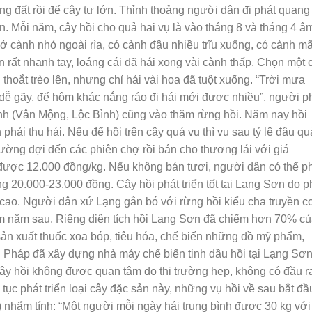
ống đất rồi để cây tự lớn. Thỉnh thoảng người dân đi phát quang
. Mỗi năm, cây hồi cho quả hai vụ là vào tháng 8 và tháng 4 â
i ở cành nhỏ ngoài rìa, có cành đậu nhiều trĩu xuống, có cành mã
n rất nhanh tay, loáng cái đã hái xong vài cành thấp. Chọn một 
thoắt trèo lên, nhưng chỉ hái vài hoa đã tuột xuống. “Trời mưa
 dễ gãy, để hôm khác nắng ráo đi hái mới được nhiều”, người p
inh (Vân Mộng, Lộc Bình) cũng vào thăm rừng hồi. Năm nay hồi
hải thu hái. Nếu để hồi trên cây quá vụ thì vụ sau tỷ lệ đậu qu
hường đợi đến các phiên chợ rồi bán cho thương lái với giá
được 12.000 đồng/kg. Nếu không bán tươi, người dân có thể p
ng 20.000-23.000 đồng. Cây hồi phát triển tốt tại Lạng Sơn do p
h cao. Người dân xứ Lạng gắn bó với rừng hồi kiểu cha truyền c
răm năm sau. Riêng diện tích hồi Lạng Sơn đã chiếm hơn 70% c
sản xuất thuốc xoa bóp, tiêu hóa, chế biến những đồ mỹ phẩm,
ời Pháp đã xây dựng nhà máy chế biến tinh dầu hồi tại Lạng Sơn
y hồi không được quan tâm do thị trường hẹp, không có đầu r
tục phát triển loại cây đặc sản này, những vụ hồi về sau bắt đầ
 nhẩm tính: “Một người mỗi ngày hái trung bình được 30 kg với