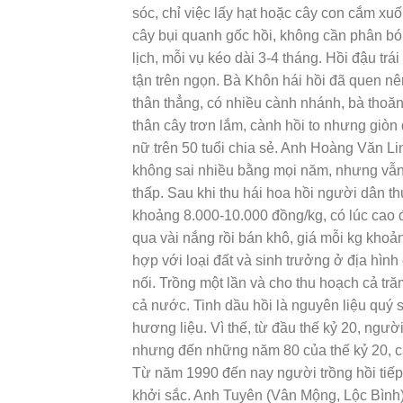
sóc, chỉ việc lấy hạt hoặc cây con cắm xu
cây bụi quanh gốc hồi, không cần phân bón
lịch, mỗi vụ kéo dài 3-4 tháng. Hồi đậu trá
tận trên ngọn. Bà Khôn hái hồi đã quen nê
thân thẳng, có nhiều cành nhánh, bà thoăn 
thân cây trơn lắm, cành hồi to nhưng giòn
nữ trên 50 tuổi chia sẻ. Anh Hoàng Văn L
không sai nhiều bằng mọi năm, nhưng vẫn p
thấp. Sau khi thu hái hoa hồi người dân t
khoảng 8.000-10.000 đồng/kg, có lúc cao 
qua vài nắng rồi bán khô, giá mỗi kg khoả
hợp với loại đất và sinh trưởng ở địa hìn
nối. Trồng một lần và cho thu hoạch cả t
cả nước. Tinh dầu hồi là nguyên liệu quý 
hương liệu. Vì thế, từ đầu thế kỷ 20, ngư
nhưng đến những năm 80 của thế kỷ 20, câ
Từ năm 1990 đến nay người trồng hồi tiếp 
khởi sắc. Anh Tuyên (Vân Mộng, Lộc Bình)