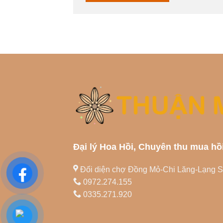
Đại lý Hoa Hồi, Chuyên thu mua hồ
Đối diện chợ Đồng Mỏ-Chi Lăng-Lạng 
0972.274.155
0335.271.920