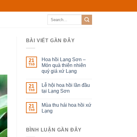
Search
for:
BÀI VIẾT GẦN ĐÂY
Hoa hồi Lạng Sơn –
21
Th9
Món quà thiên nhiên
quý giá xứ Lạng
Lễ hội hoa hồi lần đầu
21
Th9
tại Lạng Sơn
Mùa thu hái hoa hồi xứ
21
Th9
Lạng
BÌNH LUẬN GẦN ĐÂY