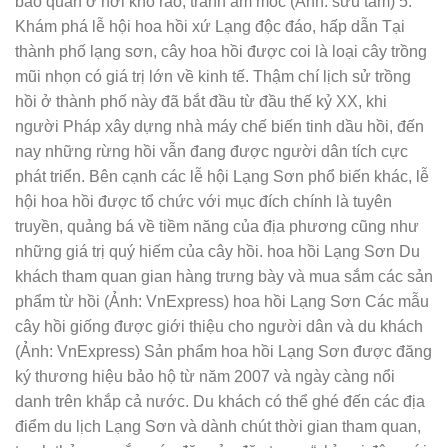
bảo quản ở nơi khô ráo, tránh ẩm mốc (Ảnh: sưu tầm) 5.
Khám phá lễ hội hoa hồi xứ Lạng độc đáo, hấp dẫn Tại
thành phố lạng sơn, cây hoa hồi được coi là loại cây trồng
mũi nhọn có giá trị lớn về kinh tế. Thậm chí lịch sử trồng
hồi ở thành phố này đã bắt đầu từ đầu thế kỷ XX, khi
người Pháp xây dựng nhà máy chế biến tinh dầu hồi, đến
nay những rừng hồi vẫn đang được người dân tích cực
phát triển. Bên cạnh các lễ hội Lạng Sơn phổ biến khác, lễ
hội hoa hồi được tổ chức với mục đích chính là tuyên
truyền, quảng bá về tiềm năng của địa phương cũng như
những giá trị quý hiếm của cây hồi. hoa hồi Lạng Sơn Du
khách tham quan gian hàng trưng bày và mua sắm các sản
phẩm từ hồi (Ảnh: VnExpress) hoa hồi Lạng Sơn Các mẫu
cây hồi giống được giới thiệu cho người dân và du khách
(Ảnh: VnExpress) Sản phẩm hoa hồi Lạng Sơn được đăng
ký thương hiệu bảo hộ từ năm 2007 và ngày càng nổi
danh trên khắp cả nước. Du khách có thể ghé đến các địa
điểm du lịch Lạng Sơn và dành chút thời gian tham quan,