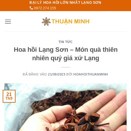
ĐẠI LÝ HOA HỒI LỚN NHẤT LẠNG SƠN
Skip
0972.274.155
to
content
TIN TỨC
Hoa hồi Lạng Sơn – Món quà thiên
nhiên quý giá xứ Lạng
ĐÃ ĐĂNG VÀO
21/09/2023
BỞI
HOAHOITHUANMINH
21
Th9