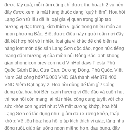
được lấy quả, mỗi năm cũng chỉ được thu hoạch 2 vụ nên
đây được xem là mặt hàng thuộc dạng “quý hiếm”. Hoa hồi
Lạng Sơn từ lâu đã là loại gia vị quan trọng giúp tạo
hương vị đặc trưng, kích thích vị giác trong nhiều món ăn
ngon phương Bắc. Biết được điều này người dân nơi đây
đã kết hợp hồi với nhiều loại gia vị khác để chế biến ra
hàng loạt món đặc sản Lạng Sơn độc đáo, ngon nức tiếng
mang đậm hương vị của miền núi Đông Bắc. anh khong
gian phongicon previcon next VinHolidays Fiesta Phú
Quốc Gành Dầu, Cửa Cạn, Dương Đông, Phú Quốc, Việt
Nam Giá công bố976.000 VND Giá thành viên878.400
VND /đêm Đặt ngay 2. Hoa hồi dùng để làm gì? Công
dụng của hoa hồi Bên cạnh hương vị độc đáo và cuốn hút
thì hoa hồi còn mang lại rất nhiều công dụng tuyệt vời cho
sức khỏe con người như: Về mặt xương khớp, hoa hồi
Lạng Sơn có tác dụng như: giảm đau xương khớp, thấp
khớp; Về tiêu hóa: hoa hồi giúp kích thích vị giác, tăng nhu
động ruột, giúp ăn uống ngon miệng hơn, đau bụng, đầy