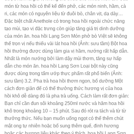
món từ hoa hồi có thể kể đến phở, các món ninh, hầm, cà
ri, các món có nguyên liệu từ đuôi bò, chân vịt, dạ dày…
Đặc biệt chất Anethole có trong hoa hồi ngoài chức năng
tạo mùi, tạo vị đặc trưng còn giúp tăng giá trị dinh dưỡng
của món ăn. hoa hồi Lạng Sơn Món phở bò Việt sẽ không
thể trọn vị nếu thiếu vài lát hoa hồi (Ảnh: sưu tầm) Bột hoa
hồi thường được dùng làm gia vị hầm, nướng rất hấp dẫn.
Nhất là món nướng bởi làm dậy mùi thơm, tăng sự hấp
dẫn cho món ăn. hoa hồi Lạng Sơn Loại bột này cũng
được dùng trong tẩm ướp thực phẩm rất phổ biến (Ảnh:
sưu tầm) 3.2. Pha trà hoa hồi thơm ngon, bổ dưỡng Một
cách đơn giản để có thể thưởng thức hương vị của hoa
hồi khô dễ dàng đó là pha trà uống. Cách làm rất đơn giản:
Bạn chỉ cần đun sôi khoảng 250ml nước và hãm hoa hồi
khô trong khoảng 10 – 15 phút. Sau đó rót ra tách và từ từ
thưởng thức. Nếu bạn muốn uống ngọt có thể thêm chút
mật ong tự nhiên hoặc bổ sung thêm quế, đinh hương
hoặc các hương liệu khác theo ý thích. hoa hồi Lạng Sơn