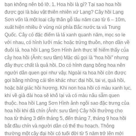
bạn không nên bỏ lỡ. 1. Hoa hồi là gì? Tại sao hoa hồi
được gọi là báu vật thiên nhiên xứ Lạng? Cây hồi Lạng
Sơn vốn là một loại cây thân gỗ lâu năm cao từ 6 – 10m,
xuất hiện nhiều ở vùng núi phía Bắc nước ta và Trung
Quốc. Cây có đặc điểm là lá xanh quanh năm, mọc so le
với nhau, có hình lưỡi mác hoặc trứng thuôn, nhọn dần về
đuôi lá. hoa hồi Lạng Sơn Hình ảnh thực tế hiếm thấy của
cây hoa hồi (Ảnh: sưu tầm) Mặc dù gọi là “hoa hồi” nhưng
đây thực chất là quả hồi. Do có hình dạng bông hoa nên
người dân quen gọi như vậy. Ngoài ra hoa hồi còn được
gọi bằng những cái tên khác như: đại hồi, tai vị, quả hồi,
hoặc bát giác hồi hương. Khi non hoa hồi có màu xanh lục,
khi về già đài hoa sẽ khô lại và có màu nâu sẫm quen
thuộc. hoa hồi Lạng Sơn Hình ảnh ngôi sao đặc trưng của
hoa hồi khi đã chín (Ảnh: sưu tầm) Cây hồi thường cho
hoa từ tháng 3 đến tháng 5, đến tháng 7, tháng 9 hoa hồi
bắt đầu chín và người dân có thể thu hoạch. Thông
thường một cây đại hồi có tuổi đời từ 5 năm trở lên mới