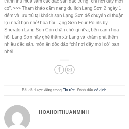
tranh thủ mua sắm các đặc sản đặc trưng “chỉ nơi đây mới
có”. >>> Tham khảo cẩm nang du lịch Lạng Sơn 2 ngày 1
đêm và lưu trú tại khách sạn Lạng Sơn để chuyến đi thuận
lợi nhất bạn nhé! hoa hồi Lạng Sơn Four Points by
Sheraton Lang Son Còn chần chờ gì nữa, bên cạnh hoa
hồi Lạng Sơn hãy ghé thăm xứ Lạng và khám phá thêm
nhiều đặc sản, món ăn độc đáo “chỉ nơi đây mới có” bạn
nhé!
Bài đã được đăng trong
Tin tức
. Đánh dấu
cố định
.
HOAHOITHUANMINH