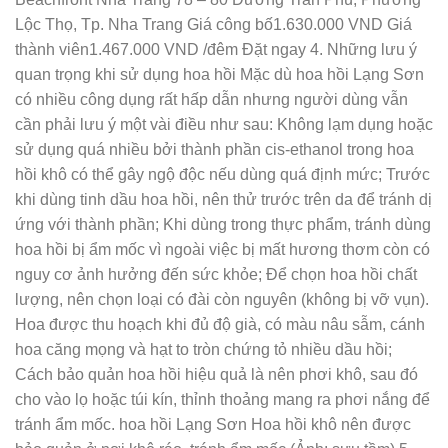
Lộc Thọ, Tp. Nha Trang Giá công bố1.630.000 VND Giá
thành viên1.467.000 VND /đêm Đặt ngay 4. Những lưu ý
quan trọng khi sử dụng hoa hồi Mặc dù hoa hồi Lạng Sơn
có nhiều công dụng rất hấp dẫn nhưng người dùng vẫn
cần phải lưu ý một vài điều như sau: Không lạm dụng hoặc
sử dụng quá nhiều bởi thành phần cis-ethanol trong hoa
hồi khô có thể gây ngộ độc nếu dùng quá định mức; Trước
khi dùng tinh dầu hoa hồi, nên thử trước trên da để tránh dị
ứng với thành phần; Khi dùng trong thực phẩm, tránh dùng
hoa hồi bị ẩm mốc vì ngoài việc bị mất hương thơm còn có
nguy cơ ảnh hưởng đến sức khỏe; Để chọn hoa hồi chất
lượng, nên chọn loại có đài còn nguyên (không bị vỡ vụn).
Hoa được thu hoạch khi đủ độ già, có màu nâu sẫm, cánh
hoa căng mọng và hạt to tròn chứng tỏ nhiều dầu hồi;
Cách bảo quản hoa hồi hiệu quả là nên phơi khô, sau đó
cho vào lọ hoặc túi kín, thỉnh thoảng mang ra phơi nắng để
tránh ẩm mốc. hoa hồi Lạng Sơn Hoa hồi khô nên được