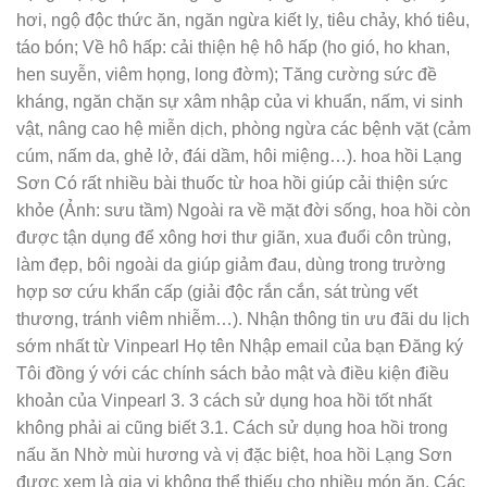
hơi, ngộ độc thức ăn, ngăn ngừa kiết lỵ, tiêu chảy, khó tiêu,
táo bón; Về hô hấp: cải thiện hệ hô hấp (ho gió, ho khan,
hen suyễn, viêm họng, long đờm); Tăng cường sức đề
kháng, ngăn chặn sự xâm nhập của vi khuẩn, nấm, vi sinh
vật, nâng cao hệ miễn dịch, phòng ngừa các bệnh vặt (cảm
cúm, nấm da, ghẻ lở, đái dầm, hôi miệng…). hoa hồi Lạng
Sơn Có rất nhiều bài thuốc từ hoa hồi giúp cải thiện sức
khỏe (Ảnh: sưu tầm) Ngoài ra về mặt đời sống, hoa hồi còn
được tận dụng để xông hơi thư giãn, xua đuổi côn trùng,
làm đẹp, bôi ngoài da giúp giảm đau, dùng trong trường
hợp sơ cứu khẩn cấp (giải độc rắn cắn, sát trùng vết
thương, tránh viêm nhiễm…). Nhận thông tin ưu đãi du lịch
sớm nhất từ Vinpearl Họ tên Nhập email của bạn Đăng ký
Tôi đồng ý với các chính sách bảo mật và điều kiện điều
khoản của Vinpearl 3. 3 cách sử dụng hoa hồi tốt nhất
không phải ai cũng biết 3.1. Cách sử dụng hoa hồi trong
nấu ăn Nhờ mùi hương và vị đặc biệt, hoa hồi Lạng Sơn
được xem là gia vị không thể thiếu cho nhiều món ăn. Các