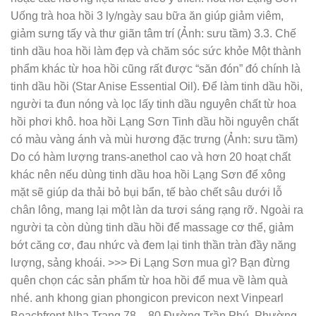
Uống trà hoa hồi 3 ly/ngày sau bữa ăn giúp giảm viêm,
giảm sưng tấy và thư giãn tâm trí (Ảnh: sưu tầm) 3.3. Chế
tinh dầu hoa hồi làm đẹp và chăm sóc sức khỏe Một thành
phẩm khác từ hoa hồi cũng rất được “săn đón” đó chính là
tinh dầu hồi (Star Anise Essential Oil). Để làm tinh dầu hồi,
người ta đun nóng và lọc lấy tinh dầu nguyên chất từ hoa
hồi phơi khô. hoa hồi Lạng Sơn Tinh dầu hồi nguyên chất
có màu vàng ánh và mùi hương đặc trưng (Ảnh: sưu tầm)
Do có hàm lượng trans-anethol cao và hơn 20 hoạt chất
khác nên nếu dùng tinh dầu hoa hồi Lạng Sơn để xông
mặt sẽ giúp da thải bỏ bụi bẩn, tế bào chết sâu dưới lỗ
chân lông, mang lại một làn da tươi sáng rạng rỡ. Ngoài ra
người ta còn dùng tinh dầu hồi để massage cơ thể, giảm
bớt căng cơ, đau nhức và đem lại tinh thần tràn đầy năng
lượng, sảng khoái. >>> Đi Lạng Sơn mua gì? Bạn đừng
quên chọn các sản phẩm từ hoa hồi để mua về làm quà
nhé. anh khong gian phongicon previcon next Vinpearl
Beachfront Nha Trang 78 – 80 Đường Trần Phú, Phường