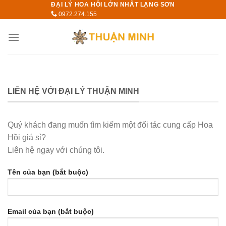
ĐẠI LÝ HOA HỒI LỚN NHẤT LẠNG SƠN
Skip
0972.274.155
to
content
LIÊN HỆ VỚI ĐẠI LÝ THUẬN MINH
Quý khách đang muốn tìm kiếm một đối tác cung cấp Hoa
Hồi giá sỉ?
Liên hệ ngay với chúng tôi.
Tên của bạn (bắt buộc)
Email của bạn (bắt buộc)