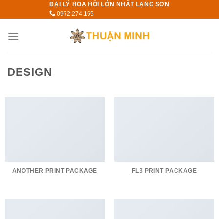
ĐẠI LÝ HOA HỒI LỚN NHẤT LẠNG SƠN
Skip
0972.274.155
to
content
DESIGN
ANOTHER PRINT PACKAGE
FL3 PRINT PACKAGE