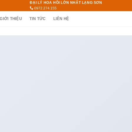
ĐẠI LÝ HOA HỒI LỚN NHẤT LẠNG SƠN
0972.274.155
GIỚI THIỆU
TIN TỨC
LIÊN HỆ