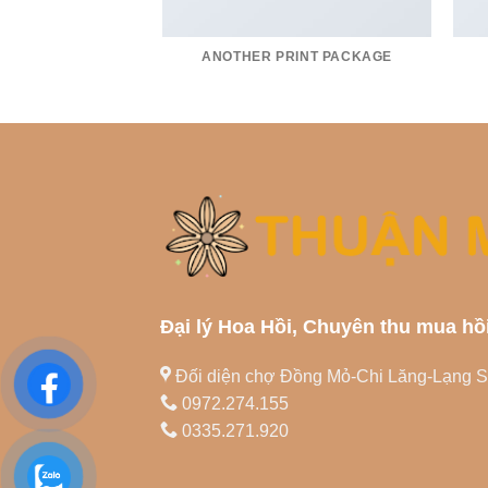
ANOTHER PRINT PACKAGE
Đại lý Hoa Hồi, Chuyên thu mua hồ
Đối diện chợ Đồng Mỏ-Chi Lăng-Lạng 
0972.274.155
0335.271.920