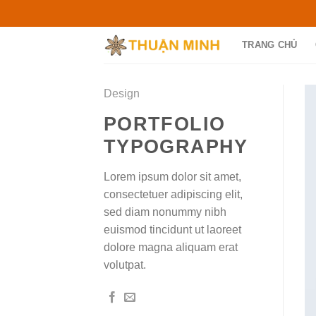
Skip
to
content
TRANG CHỦ
Design
PORTFOLIO
TYPOGRAPHY
Lorem ipsum dolor sit amet,
consectetuer adipiscing elit,
sed diam nonummy nibh
euismod tincidunt ut laoreet
dolore magna aliquam erat
volutpat.