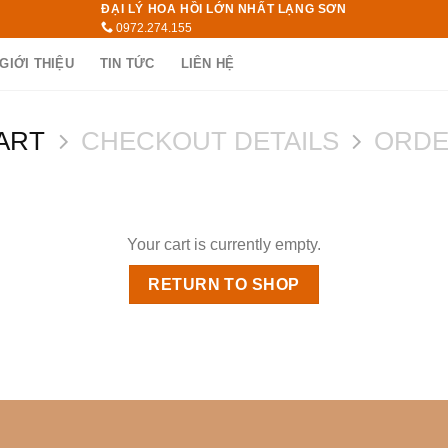
ĐẠI LÝ HOA HỒI LỚN NHẤT LẠNG SƠN
0972.274.155
GIỚI THIỆU
TIN TỨC
LIÊN HỆ
ART
CHECKOUT DETAILS
ORDE
Your cart is currently empty.
RETURN TO SHOP