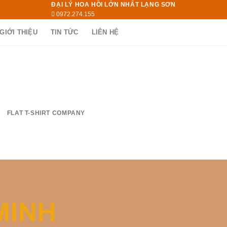
ĐẠI LÝ HOA HỒI LỚN NHẤT LẠNG SƠN
0972.274.155
GIỚI THIỆU
TIN TỨC
LIÊN HỆ
FLAT T-SHIRT COMPANY