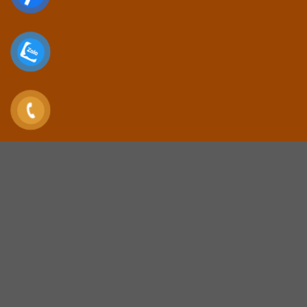
Đại lý Hoa Hồi, Chuyên thu mua hồi tiêu chuẩn
xuất khẩu
Đối diện chợ Đồng Mỏ-Chi Lăng-Lạng Sơn
0972.274.155